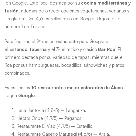
en Google. Este local destaca por su
cocina mediterránea y
fusión
, además de ofrecer opciones vegetarianas, veganas y
sin gluten. Con 4,6 estrellas de 5 en Google, Urgora es el
número 1 en Treviño.
Para finalizar, el 2º mejor restaurante para Google es
el
Estanco Taberna
y el 3º el mítico y clásico
Bar Roa
. El
primero destaca por su variedad de tapas, mientras que el
Roa por sus hamburguesas, bocadillos, sándwiches y platos
combinados.
Estos son los
10 restaurantes mejor valorados de Álava
según
Google
:
Laua Jantokia (4,8/5) – Langarika.
Héctor Oribe (4,7/5) – Páganos.
Restaurante El Viso (4,7/5) – Estavillo.
Restaurante Caserío Marutegi (4,6/5) – Araia.