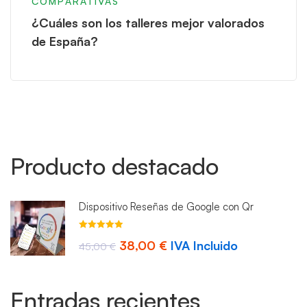
COMPARATIVAS
¿Cuáles son los talleres mejor valorados
de España?
Producto destacado
Dispositivo Reseñas de Google con Qr
Valorado con
El
El
38,00
€
IVA Incluido
4.93
45,00
de 5
€
precio
precio
original
actual
Entradas recientes