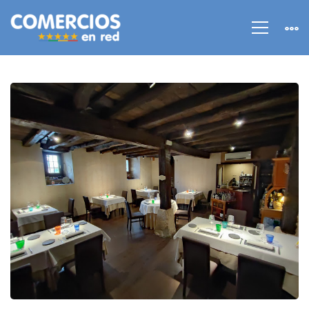
Los
restaurantes
de
Álava
más
valorados
en
Google