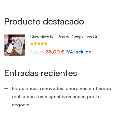
Producto destacado
Dispositivo Reseñas de Google con Qr
Valorado con
El
El
38,00
€
IVA Incluido
4.93
45,00
de 5
€
precio
precio
original
actual
Entradas recientes
era:
es:
45,00 €.
38,00 €.
Estadísticas renovadas: ahora ves en tiempo
real lo que tus dispositivos hacen por tu
negocio