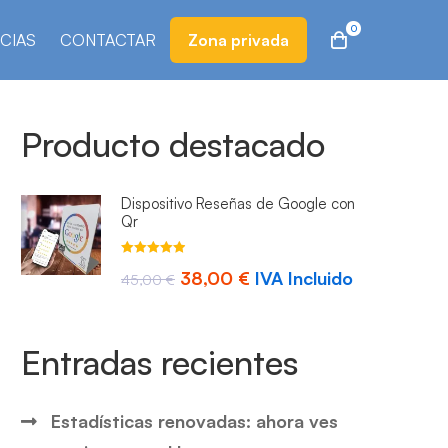
CIAS
CONTACTAR
Zona privada
Producto destacado
Dispositivo Reseñas de Google con
Qr
Valorado con
El
El
38,00
€
IVA Incluido
4.93
45,00
de 5
€
precio
precio
original
actual
Entradas recientes
era:
es:
45,00 €.
38,00 €.
Estadísticas renovadas: ahora ves