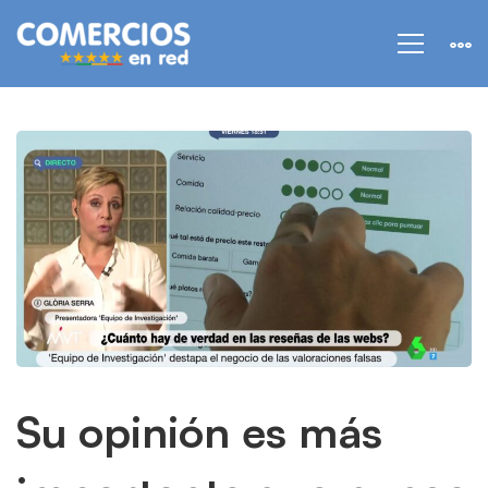
Su
opinión
es
más
importante
que
nunca
Su opinión es más