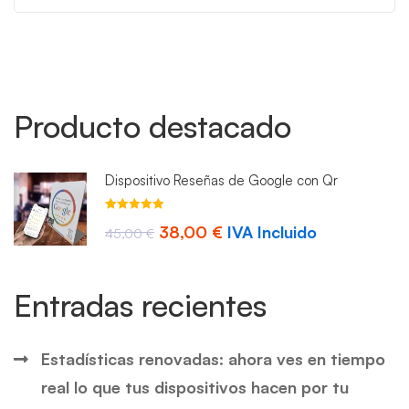
Producto destacado
Dispositivo Reseñas de Google con Qr
Valorado con
El
El
38,00
€
IVA Incluido
4.93
45,00
de 5
€
precio
precio
original
actual
Entradas recientes
era:
es:
45,00 €.
38,00 €.
Estadísticas renovadas: ahora ves en tiempo
real lo que tus dispositivos hacen por tu