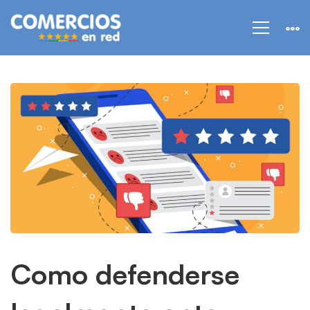
Como
defenderse
legalmente
ante
reseñas
falsas
Como defenderse