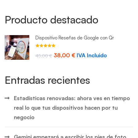
Producto destacado
Dispositivo Reseñas de Google con Qr
Valorado con
El
El
38,00
€
IVA Incluido
4.93
45,00
de 5
€
precio
precio
original
actual
Entradas recientes
era:
es:
45,00 €.
38,00 €.
Estadísticas renovadas: ahora ves en tiempo
real lo que tus dispositivos hacen por tu
negocio
Gemini empezará a escribir los pies de foto