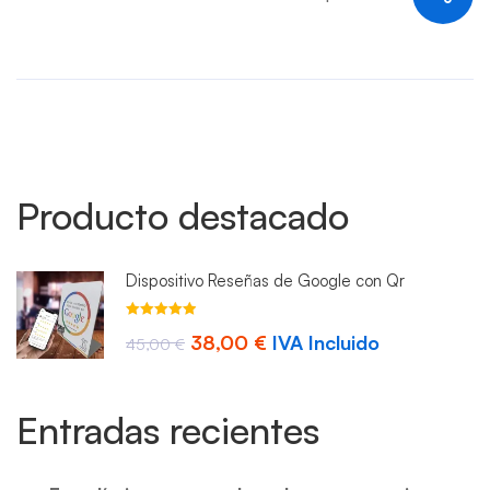
Producto destacado
Dispositivo Reseñas de Google con Qr
Valorado con
El
El
38,00
€
IVA Incluido
4.93
45,00
de 5
€
precio
precio
original
actual
Entradas recientes
era:
es:
45,00 €.
38,00 €.