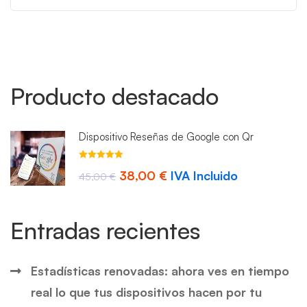
Producto destacado
Dispositivo Reseñas de Google con Qr
Valorado con
El
El
38,00
€
IVA Incluido
4.93
45,00
de 5
€
precio
precio
original
actual
Entradas recientes
era:
es:
45,00 €.
38,00 €.
Estadísticas renovadas: ahora ves en tiempo
real lo que tus dispositivos hacen por tu